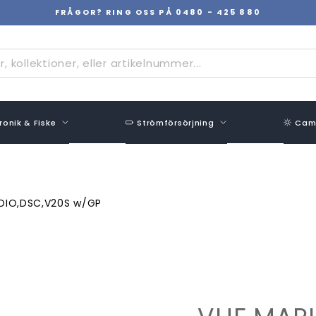
FRÅGOR? RING OSS PÅ 0480 - 425 880
Pausa
bildspel
ronik & Fiske
Strömförsörjning
Camp
ADIO,DSC,V20S w/GP