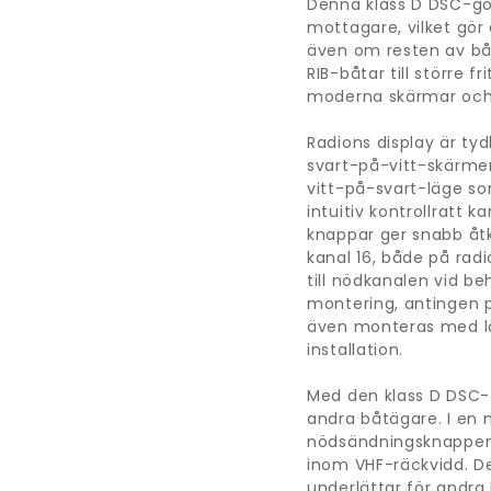
Denna klass D DSC-go
mottagare, vilket gör 
även om resten av båt
RIB-båtar till större 
moderna skärmar och 
Radions display är tydl
svart-på-vitt-skärmen
vitt-på-svart-läge so
intuitiv kontrollratt 
knappar ger snabb åtko
kanal 16, både på rad
till nödkanalen vid b
montering, antingen på
även monteras med låg 
installation.
Med den klass D DSC-f
andra båtägare. I en 
nödsändningsknappen, 
inom VHF-räckvidd. De
underlättar för andra