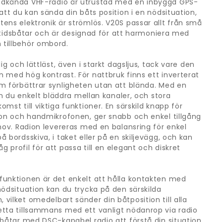
dkända VHF-radio är utrustad med en inbyggd GPS-
att du kan sända din båts position i en nödsituation,
ens elektronik är strömlös. V20S passar allt från små
fritidsbåtar och är designad för att harmoniera med
tillbehör ombord.
ig och lättläst, även i starkt dagsljus, tack vare den
 med hög kontrast. För nattbruk finns ett inverterat
m förbättrar synligheten utan att blända. Med en
kan du enkelt bläddra mellan kanaler, och stora
mst till viktiga funktioner. En särskild knapp för
ion och handmikrofonen, ger snabb och enkel tillgång
ehov. Radion levereras med en balansring för enkel
 bordsskiva, i taket eller på en skiljevägg, och kan
profil för att passa till en elegant och diskret
unktionen är det enkelt att hålla kontakten med
nödsituation kan du trycka på den särskilda
vilket omedelbart sänder din båtposition till alla
tta tillsammans med ett vanligt nödanrop via radio
 båtar med DSC-kapabel radio att förstå din situation