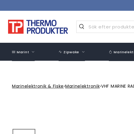
Hoppa
över
innehåll
Marint
Zipwake
Marinelekt
Marinelektronik & Fiske
›
Marinelektronik
›
VHF MARINE R