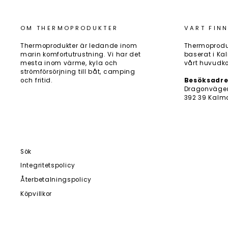
OM THERMOPRODUKTER
VART FINN
Thermoprodukter är ledande inom
Thermoprodu
marin komfortutrustning. Vi har det
baserat i Kal
mesta inom värme, kyla och
vårt huvudko
strömförsörjning till båt, camping
och fritid.
Besöksadre
Dragonväge
392 39 Kalm
Sök
Integritetspolicy
Återbetalningspolicy
Köpvillkor