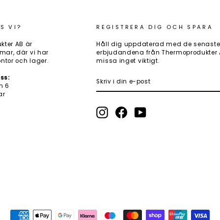
S VI?
REGISTRERA DIG OCH SPARA
kter AB är
Håll dig uppdaterad med de senaste
mar, där vi har
erbjudandena från Thermoprodukter AB
ntor och lager.
missa inget viktigt.
SKRIV
PRENUMERERA
ss:
I
n 6
DIN
ar
E-
POST
Instagram
Facebook
YouTube