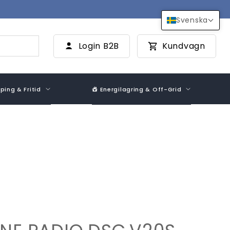
Svenska
Login B2B
Kundvagn
ing & Fritid
Energilagring & Off-Grid