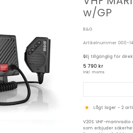
VHF MARI
w/GP
B&G
Artikelnummer 000-1
🔒
Ej tillgänglig för di
Ordinarie
5 790 kr
pris
Inkl. moms
Lågt lager - 2 art
V20S VHF-marinradio 
som erbjuder säkerhet