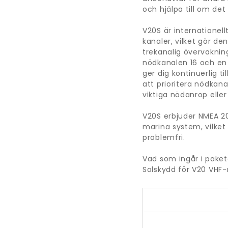
och hjälpa till om det
V20S är internationell
kanaler, vilket gör de
trekanalig övervaknin
nödkanalen 16 och en 
ger dig kontinuerlig ti
att prioritera nödkana
viktiga nödanrop ell
V20S erbjuder NMEA 20
marina system, vilket
problemfri.
Vad som ingår i paket
Solskydd för V20 VHF-