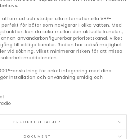
 behövs.
t utformad och stödjer alla internationella VHF-
n perfekt för båtar som navigerar i olika vatten. Med
gsfunktion kan du söka mellan den aktuella kanalen,
annan användarkonfigurerbar prioritetskanal, vilket
llgång till viktiga kanaler. Radion har också möjlighet
ler vid sökning, vilket minimerar risken för att missa
er säkerhetsmeddelanden.
00®-anslutning för enkel integrering med dina
 gör installation och användning smidig och
et:
radio
PRODUKTDETALJER
DOKUMENT