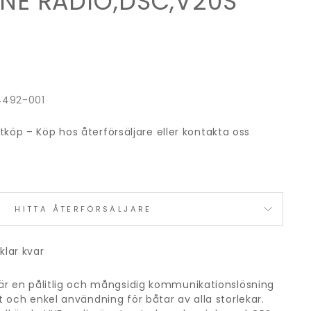
NE RADIO,DSC,V20S
4492-001
rektköp – Köp hos återförsäljare eller kontakta oss
HITTA ÅTERFÖRSÄLJARE
iklar kvar
är en pålitlig och mångsidig kommunikationslösning
 och enkel användning för båtar av alla storlekar.