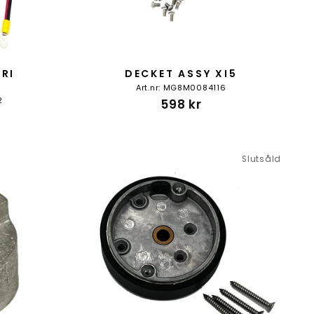
ERI
DECKET ASSY XI5
E
Art.nr: MG8M0084116
2
598 kr
Slutsåld