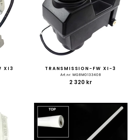
 XI3
TRANSMISSION-FW XI-3
Art.nr: MG8M0133408
9
2 320 kr