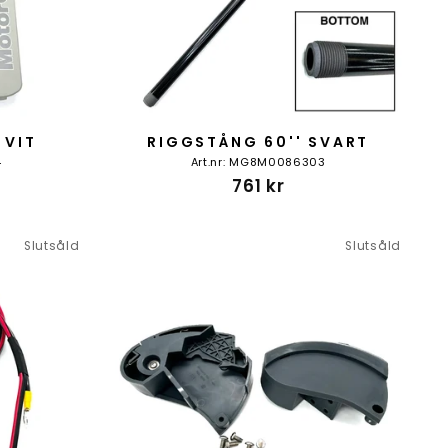
 VIT
RIGGSTÅNG 60'' SVART
4
Art.nr: MG8M0086303
761 kr
Slutsåld
Slutsåld