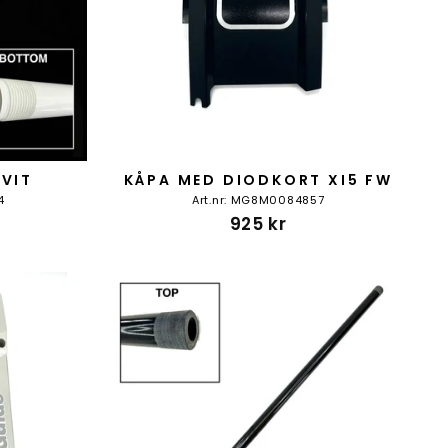
 VIT
KÅPA MED DIODKORT XI5 FW
4
Art.nr: MG8M0084857
925 kr