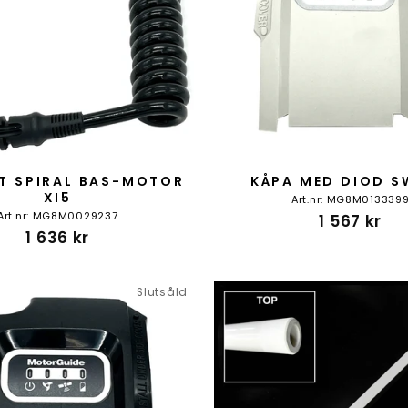
IT SPIRAL BAS-MOTOR
KÅPA MED DIOD S
XI5
Art.nr: MG8M013339
Art.nr: MG8M0029237
1 567 kr
1 636 kr
Slutsåld