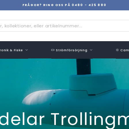
FRÅGOR? RING OSS PÅ 0480 - 425 880
Pausa
bildspel
ronik & Fiske
Strömförsörjning
Camp
delar Trolling