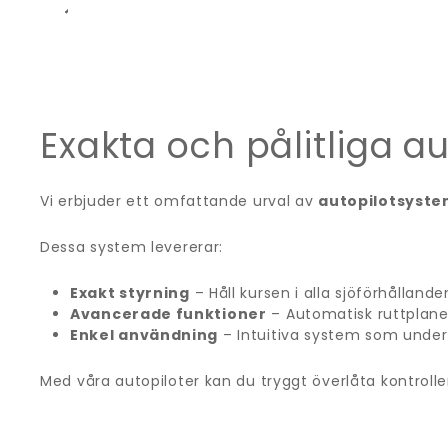
VARUMÄRKE
Exakta och pålitliga a
Vi erbjuder ett omfattande urval av
autopilotsyst
Dessa system levererar:
Exakt styrning
– Håll kursen i alla sjöförhållande
Avancerade funktioner
– Automatisk ruttplaner
Enkel användning
– Intuitiva system som underl
Med våra autopiloter kan du tryggt överlåta kontrollen