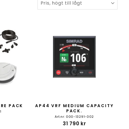
RE PACK
AP44 VRF MEDIUM CAPACITY
PACK.
1
Art.nr: 000-13291-002
31 790 kr