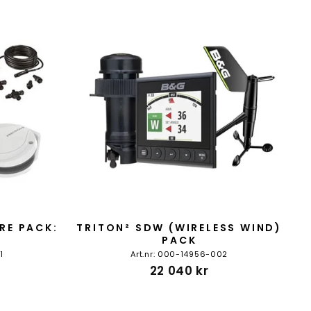
RE PACK:
TRITON² SDW (WIRELESS WIND)
PACK
1
Art.nr: 000-14956-002
22 040 kr