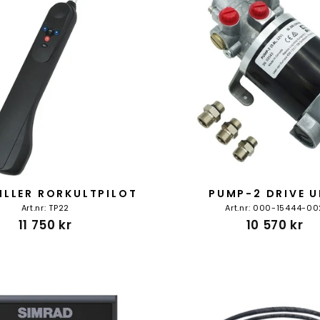
ILLER RORKULTPILOT
PUMP-2 DRIVE U
Art.nr: TP22
Art.nr: 000-15444-00
11 750 kr
10 570 kr