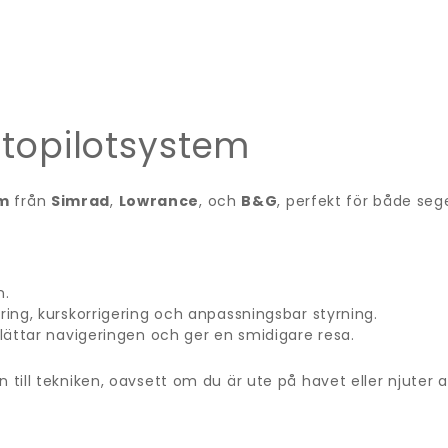
utopilotsystem
em
från
Simrad
,
Lowrance
, och
B&G
, perfekt för både se
n.
ing, kurskorrigering och anpassningsbar styrning.
ättar navigeringen och ger en smidigare resa.
 till tekniken, oavsett om du är ute på havet eller njuter a