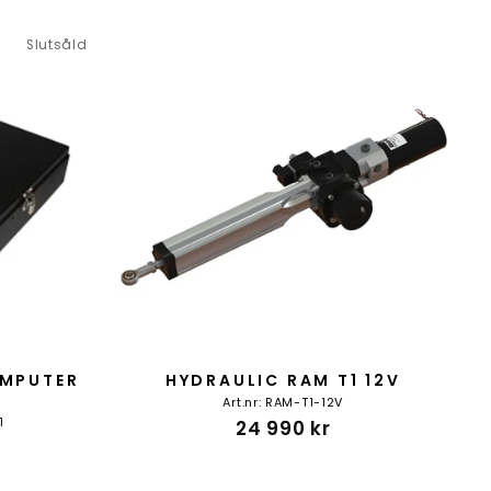
Slutsåld
OMPUTER
HYDRAULIC RAM T1 12V
Art.nr: RAM-T1-12V
1
24 990 kr