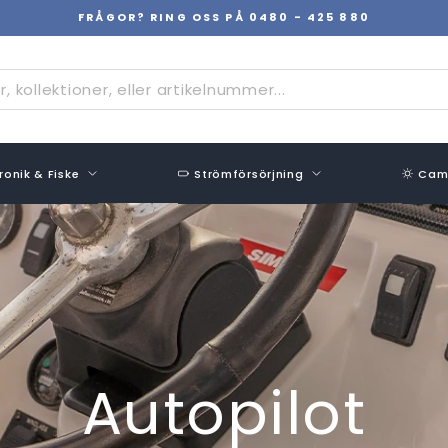
FRÅGOR? RING OSS PÅ 0480 - 425 880
Pausa
bildspel
ronik & Fiske
Strömförsörjning
Camp
Autopilot