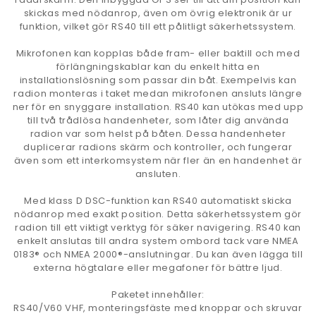
skickas med nödanrop, även om övrig elektronik är ur
funktion, vilket gör RS40 till ett pålitligt säkerhetssystem.
Mikrofonen kan kopplas både fram- eller baktill och med
förlängningskablar kan du enkelt hitta en
installationslösning som passar din båt. Exempelvis kan
radion monteras i taket medan mikrofonen ansluts längre
ner för en snyggare installation. RS40 kan utökas med upp
till två trådlösa handenheter, som låter dig använda
radion var som helst på båten. Dessa handenheter
duplicerar radions skärm och kontroller, och fungerar
även som ett interkomsystem när fler än en handenhet är
ansluten.
Med klass D DSC-funktion kan RS40 automatiskt skicka
nödanrop med exakt position. Detta säkerhetssystem gör
radion till ett viktigt verktyg för säker navigering. RS40 kan
enkelt anslutas till andra system ombord tack vare NMEA
0183® och NMEA 2000®-anslutningar. Du kan även lägga till
externa högtalare eller megafoner för bättre ljud.
Paketet innehåller:
RS40/V60 VHF, monteringsfäste med knoppar och skruvar