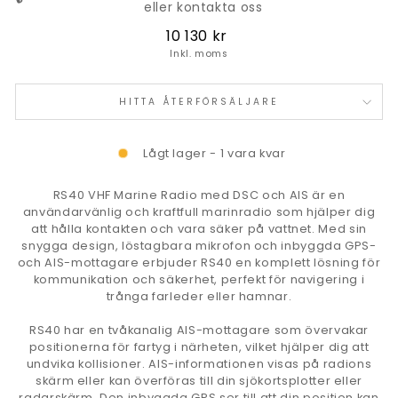
eller kontakta oss
Ordinarie
10 130 kr
pris
Inkl. moms
HITTA ÅTERFÖRSÄLJARE
Lågt lager - 1 vara kvar
RS40 VHF Marine Radio med DSC och AIS är en
användarvänlig och kraftfull marinradio som hjälper dig
att hålla kontakten och vara säker på vattnet. Med sin
snygga design, löstagbara mikrofon och inbyggda GPS-
och AIS-mottagare erbjuder RS40 en komplett lösning för
kommunikation och säkerhet, perfekt för navigering i
trånga farleder eller hamnar.
RS40 har en tvåkanalig AIS-mottagare som övervakar
positionerna för fartyg i närheten, vilket hjälper dig att
undvika kollisioner. AIS-informationen visas på radions
skärm eller kan överföras till din sjökortsplotter eller
radarskärm. Den inbyggda GPS ser till att din position kan