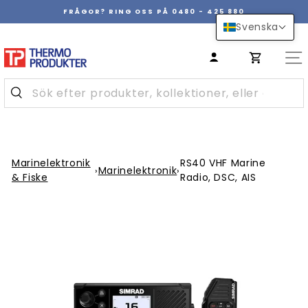
Hoppa
FRÅGOR? RING OSS PÅ 0480 - 425 880
över
Pausa
Svenska
innehåll
bildspel
Marinelektronik
RS40 VHF Marine
Marinelektronik
›
›
& Fiske
Radio, DSC, AIS