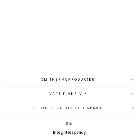
RS40 VHF MARINE
RADIO, DSC, AIS
Art.nr: 000-14470-001
10 130 kr
OM THERMOPRODUKTER
VART FINNS VI?
REGISTRERA DIG OCH SPARA
Sök
Integritetspolicy