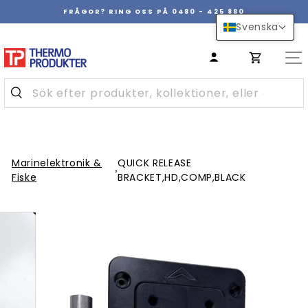
Hoppa
FRÅGOR? RING OSS PÅ 0480 - 425 880
över
Pausa
Svenska
innehåll
bildspel
Marinelektronik &
QUICK RELEASE
›
Fiske
BRACKET,HD,COMP,BLACK