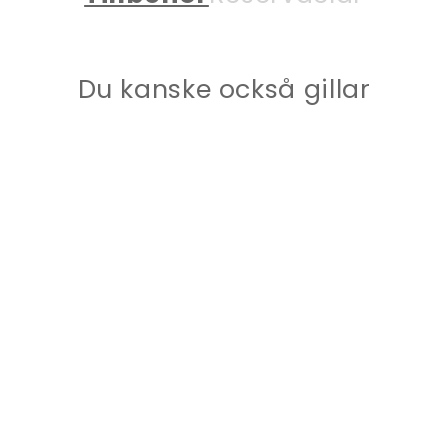
Du kanske också gillar
QUICK RELEASE
BRACKET,HD,COMP,BL
ACK
Art.nr: 000-16421-001
5 850 kr