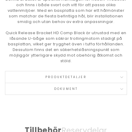
och finns i både svart och vitt för att passa olika
vattenmiljöer. Med en basplatta som har ett hålmönster
som matchar de flesta befintliga hål, blir installationen
smidig och utan behov av extra anpassningar.
Quick Release Bracket HD Comp Black är utrustad med en
låsande U-båge som säkrar trollingmotorn stadigt på
basplattan, vilket ger trygghet även i tuffa förhållanden.
Dessutom finns det en säkerhetslåsningspunkt som
möjliggör ytterligare skydd mot obehörig åtkomst och
stöld.
PRODUKTDETALJER
DOKUMENT
Tillbehör
Reservdelar