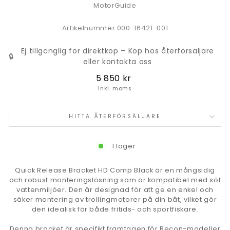
MotorGuide
Artikelnummer 000-16421-001
Ej tillgänglig för direktköp – Köp hos återförsäljare
🔒
eller kontakta oss
Ordinarie
5 850 kr
pris
Inkl. moms
HITTA ÅTERFÖRSÄLJARE
I lager
Quick Release Bracket HD Comp Black är en mångsidig
och robust monteringslösning som är kompatibel med söt
vattenmiljöer. Den är designad för att ge en enkel och
säker montering av trollingmotorer på din båt, vilket gör
den idealisk för både fritids- och sportfiskare.
Denna bracket är specifikt framtagen för Recon-modeller