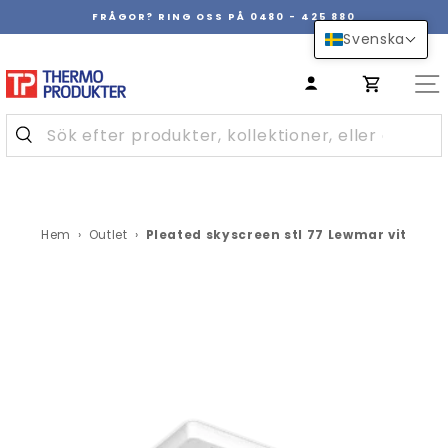
Hoppa
FRÅGOR? RING OSS PÅ 0480 - 425 880
över
Pausa
Svenska
innehåll
bildspel
Hem
›
Outlet
›
Pleated skyscreen stl 77 Lewmar vit