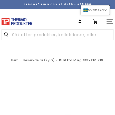
Hoppa
FRÅGOR? RING OSS PÅ 0480 - 425 880
över
Pausa
Svenska
innehåll
bildspel
Hem
›
Reservdelar (Kyla)
›
Plattförång 815x210 KPL