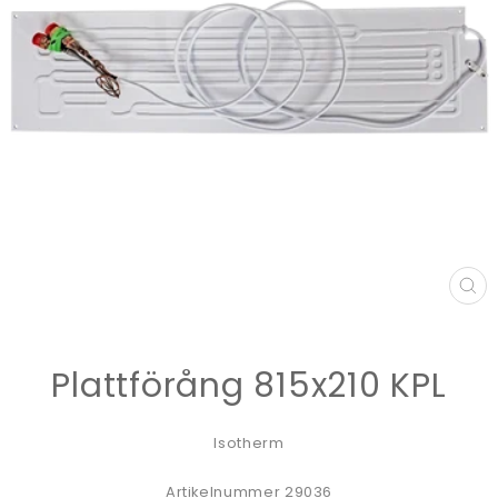
ST
(E
Plattförång 815x210 KPL
Isotherm
Artikelnummer 29036