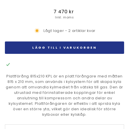
Ordinarie
7 470 kr
pris
Inkl. moms
Lågt lager - 2 artiklar kvar
LÄGG TILL I VARUKORGEN
Plattförång 815x210 KPL är en platt förångare med måtten
815 x 210 mm, som används i kylsystem för att skapa kyla
genom att omvandla kylmediet från vätska till gas. Den är
utrustad med förinstallerade kopplingar för enkel
anslutning till kompressorn och andra delar av
kylsystemet. Plattförångaren är effektiv i att sprida kyla
över en större yta, vilket gör den idealisk för större
kylboxar eller kylskåp.