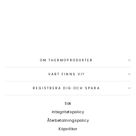
PLATTFÖRÅNG
815X210 KPL
Art.nr: 29036
7 470 kr
OM THERMOPRODUKTER
VART FINNS VI?
REGISTRERA DIG OCH SPARA
Sök
Integritetspolicy
Återbetalningspolicy
Köpvillkor