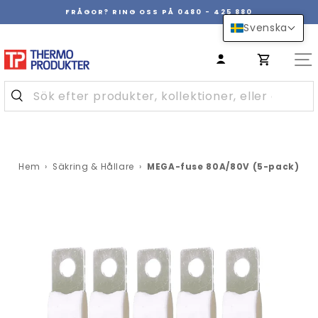
Hoppa
FRÅGOR? RING OSS PÅ 0480 - 425 880
över
Pausa
Svenska
innehåll
bildspel
Hem
›
Säkring & Hållare
›
MEGA-fuse 80A/80V (5-pack)