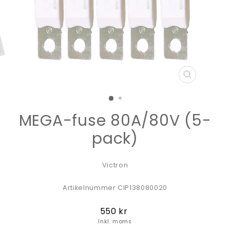
STÄNG
(ESC)
MEGA-fuse 80A/80V (5-
pack)
Victron
Artikelnummer CIP138080020
Ordinarie
550 kr
pris
Inkl. moms