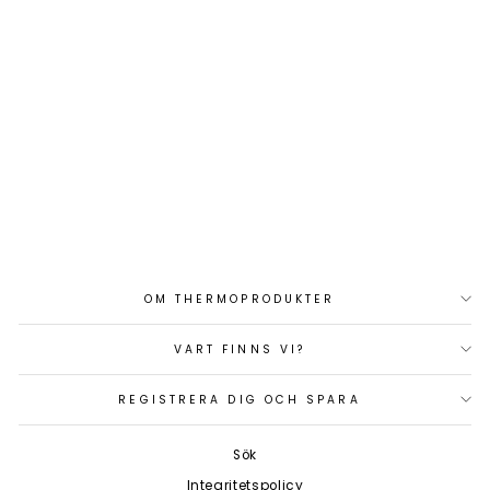
MEGA-FUSE 80A/80V
(5-PACK)
Art.nr: CIP138080020
550 kr
OM THERMOPRODUKTER
VART FINNS VI?
REGISTRERA DIG OCH SPARA
Sök
Integritetspolicy