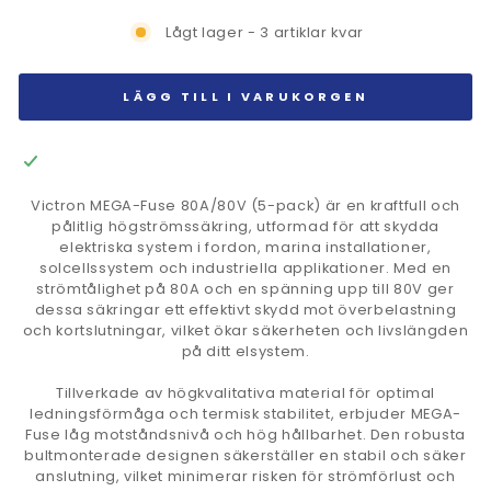
Lågt lager - 3 artiklar kvar
LÄGG TILL I VARUKORGEN
Victron MEGA-Fuse 80A/80V (5-pack) är en kraftfull och
pålitlig högströmssäkring, utformad för att skydda
elektriska system i fordon, marina installationer,
solcellssystem och industriella applikationer. Med en
strömtålighet på 80A och en spänning upp till 80V ger
dessa säkringar ett effektivt skydd mot överbelastning
och kortslutningar, vilket ökar säkerheten och livslängden
på ditt elsystem.
Tillverkade av högkvalitativa material för optimal
ledningsförmåga och termisk stabilitet, erbjuder MEGA-
Fuse låg motståndsnivå och hög hållbarhet. Den robusta
bultmonterade designen säkerställer en stabil och säker
anslutning, vilket minimerar risken för strömförlust och