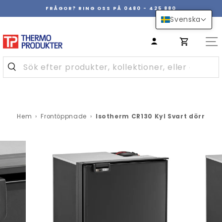
Hoppa
FRÅGOR? RING OSS PÅ 0480 - 425 880
över
Pausa
Svenska
innehåll
bildspel
Hem
›
Frontöppnade
›
Isotherm CR130 Kyl Svart dörr