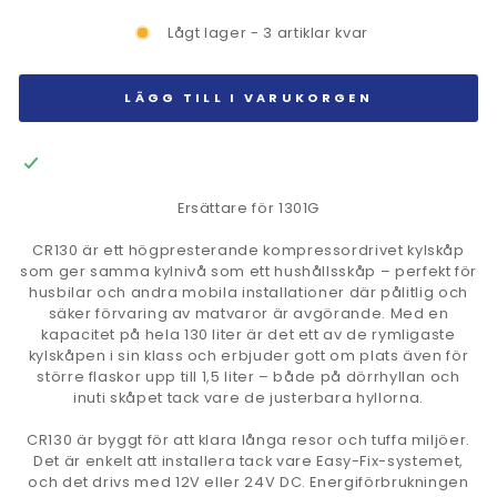
Lågt lager - 3 artiklar kvar
LÄGG TILL I VARUKORGEN
Ersättare för 1301G
CR130 är ett högpresterande kompressordrivet kylskåp
som ger samma kylnivå som ett hushållsskåp – perfekt för
husbilar och andra mobila installationer där pålitlig och
säker förvaring av matvaror är avgörande. Med en
kapacitet på hela 130 liter är det ett av de rymligaste
kylskåpen i sin klass och erbjuder gott om plats även för
större flaskor upp till 1,5 liter – både på dörrhyllan och
inuti skåpet tack vare de justerbara hyllorna.
CR130 är byggt för att klara långa resor och tuffa miljöer.
Det är enkelt att installera tack vare Easy-Fix-systemet,
och det drivs med 12V eller 24V DC. Energiförbrukningen