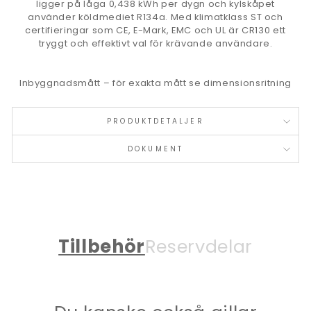
ligger på låga 0,438 kWh per dygn och kylskåpet
använder köldmediet R134a. Med klimatklass ST och
certifieringar som CE, E-Mark, EMC och UL är CR130 ett
tryggt och effektivt val för krävande användare.
Inbyggnadsmått – för exakta mått se dimensionsritning
PRODUKTDETALJER
DOKUMENT
Tillbehör
Reservdelar