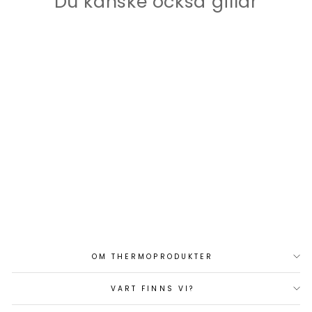
Du kanske också gillar
ISOTHERM CR130 KYL
SVART DÖRR
Art.nr: 1301B
13 780 kr
OM THERMOPRODUKTER
VART FINNS VI?