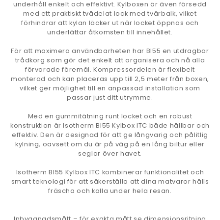
underhåll enkelt och effektivt. Kylboxen är även försedd
med ett praktiskt tvådelat lock med tvärbalk, vilket
förhindrar att kylan läcker ut när locket öppnas och
underlättar åtkomsten till innehållet.
För att maximera användbarheten har BI55 en utdragbar
trådkorg som gör det enkelt att organisera och nå alla
förvarade föremål. Kompressordelen är flexibelt
monterad och kan placeras upp till 2,5 meter från boxen,
vilket ger möjlighet till en anpassad installation som
passar just ditt utrymme.
Med en gummitätning runt locket och en robust
konstruktion är Isotherm BI55 Kylbox ITC både hållbar och
effektiv. Den är designad för att ge långvarig och pålitlig
kylning, oavsett om du är på väg på en lång biltur eller
seglar över havet.
Isotherm BI55 Kylbox ITC kombinerar funktionalitet och
smart teknologi för att säkerställa att dina matvaror hålls
fräscha och kalla under hela resan.
Inbyggnadsmått – för exakta mått se dimensionsritning