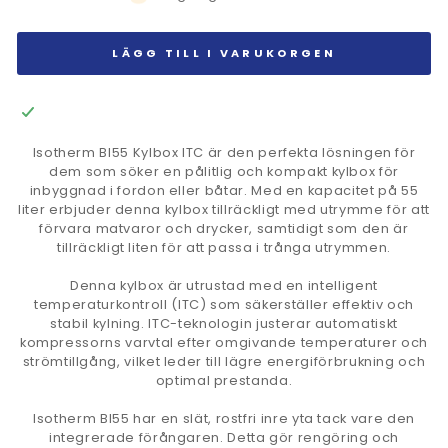
LÄGG TILL I VARUKORGEN
Isotherm BI55 Kylbox ITC är den perfekta lösningen för
dem som söker en pålitlig och kompakt kylbox för
inbyggnad i fordon eller båtar. Med en kapacitet på 55
liter erbjuder denna kylbox tillräckligt med utrymme för att
förvara matvaror och drycker, samtidigt som den är
tillräckligt liten för att passa i trånga utrymmen.
Denna kylbox är utrustad med en intelligent
temperaturkontroll (ITC) som säkerställer effektiv och
stabil kylning. ITC-teknologin justerar automatiskt
kompressorns varvtal efter omgivande temperaturer och
strömtillgång, vilket leder till lägre energiförbrukning och
optimal prestanda.
Isotherm BI55 har en slät, rostfri inre yta tack vare den
integrerade förångaren. Detta gör rengöring och