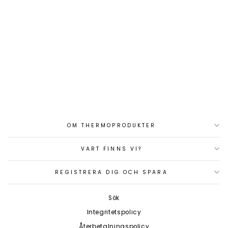
ISOTHERM BI55
KYLBOX ITC
Art.nr: 1625ITC
24 486 kr
OM THERMOPRODUKTER
VART FINNS VI?
REGISTRERA DIG OCH SPARA
Sök
Integritetspolicy
Återbetalningspolicy