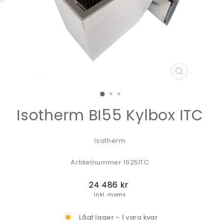
STÄNG
(ESC)
Isotherm BI55 Kylbox ITC
Isotherm
Artikelnummer 1625ITC
Ordinarie
24 486 kr
pris
Inkl. moms
Lågt lager - 1 vara kvar