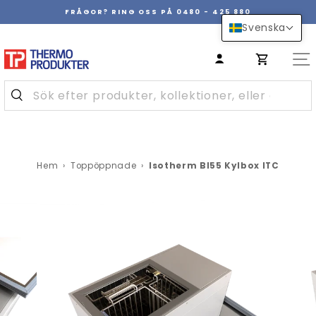
Hoppa
FRÅGOR? RING OSS PÅ 0480 - 425 880
över
Pausa
Svenska
innehåll
bildspel
Hem
›
Toppöppnade
›
Isotherm BI55 Kylbox ITC