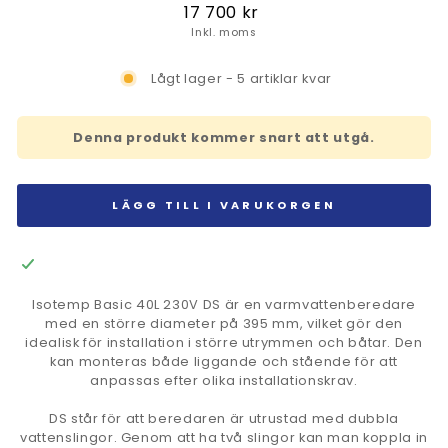
Ordinarie
17 700 kr
pris
Inkl. moms
Lågt lager - 5 artiklar kvar
Denna produkt kommer snart att utgå.
LÄGG TILL I VARUKORGEN
Isotemp Basic 40L 230V DS är en varmvattenberedare
med en större diameter på 395 mm, vilket gör den
idealisk för installation i större utrymmen och båtar. Den
kan monteras både liggande och stående för att
anpassas efter olika installationskrav.
DS står för att beredaren är utrustad med dubbla
vattenslingor. Genom att ha två slingor kan man koppla in