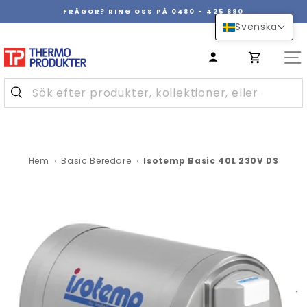
Hoppa
FRÅGOR? RING OSS PÅ 0480 - 425 880
över
Pausa
Svenska
innehåll
bildspel
Hem
›
Basic Beredare
›
Isotemp Basic 40L 230V DS