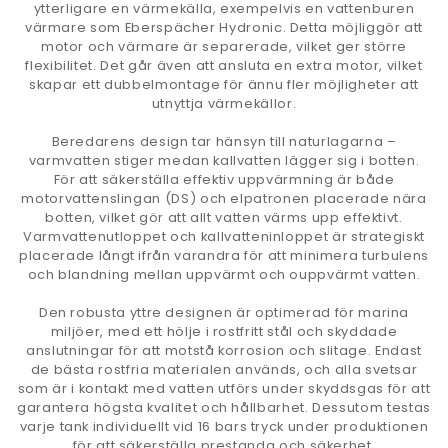
ytterligare en värmekälla, exempelvis en vattenburen
värmare som Eberspächer Hydronic. Detta möjliggör att
motor och värmare är separerade, vilket ger större
flexibilitet. Det går även att ansluta en extra motor, vilket
skapar ett dubbelmontage för ännu fler möjligheter att
utnyttja värmekällor.
Beredarens design tar hänsyn till naturlagarna –
varmvatten stiger medan kallvatten lägger sig i botten.
För att säkerställa effektiv uppvärmning är både
motorvattenslingan (DS) och elpatronen placerade nära
botten, vilket gör att allt vatten värms upp effektivt.
Varmvattenutloppet och kallvatteninloppet är strategiskt
placerade långt ifrån varandra för att minimera turbulens
och blandning mellan uppvärmt och ouppvärmt vatten.
Den robusta yttre designen är optimerad för marina
miljöer, med ett hölje i rostfritt stål och skyddade
anslutningar för att motstå korrosion och slitage. Endast
de bästa rostfria materialen används, och alla svetsar
som är i kontakt med vatten utförs under skyddsgas för att
garantera högsta kvalitet och hållbarhet. Dessutom testas
varje tank individuellt vid 16 bars tryck under produktionen
för att säkerställa prestanda och säkerhet.