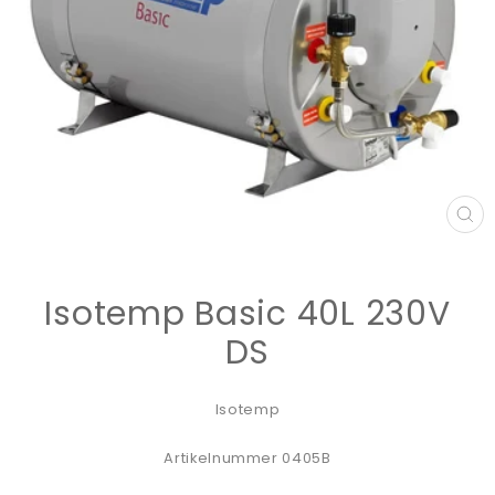
ST
(E
Isotemp Basic 40L 230V
DS
Isotemp
Artikelnummer 0405B