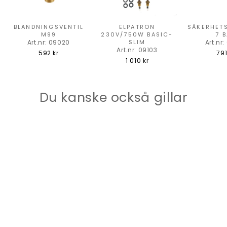
BLANDNINGSVENTIL
ELPATRON
SÄKERHETS
M99
230V/750W BASIC-
7 
Art.nr: 09020
SLIM
Art.nr
Art.nr: 09103
592 kr
791
1 010 kr
Du kanske också gillar
ISOTEMP BASIC 40L
230V DS
Art.nr: 0405B