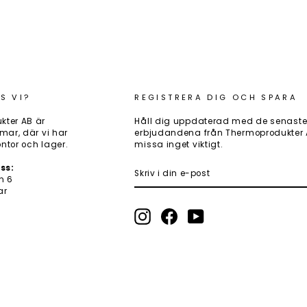
S VI?
REGISTRERA DIG OCH SPARA
kter AB är
Håll dig uppdaterad med de senaste
mar, där vi har
erbjudandena från Thermoprodukter AB
ntor och lager.
missa inget viktigt.
SKRIV
PRENUMERERA
ss:
I
n 6
DIN
ar
E-
POST
Instagram
Facebook
YouTube