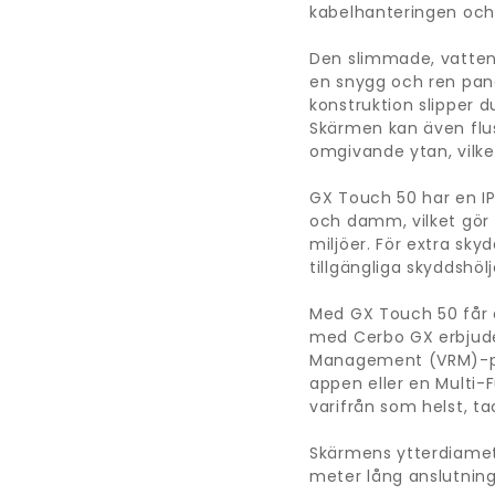
kabelhanteringen och 
Den slimmade, vatten
en snygg och ren pan
konstruktion slipper 
Skärmen kan även flu
omgivande ytan, vilket
GX Touch 50 har en I
och damm, vilket gör
miljöer. För extra sky
tillgängliga skyddshölj
Med GX Touch 50 får d
med Cerbo GX erbjude
Management (VRM)-po
appen eller en Multi-F
varifrån som helst, t
Skärmens ytterdiamet
meter lång anslutningsk