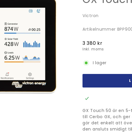
Victron
Artikelnummer BPP90
Ordinarie
3 380 kr
pris
Inkl. moms
I lager
GX Touch 50 är en 5-t
till Cerbo GX, och ger
gör det enkelt att öve
den ansluts smidigt t