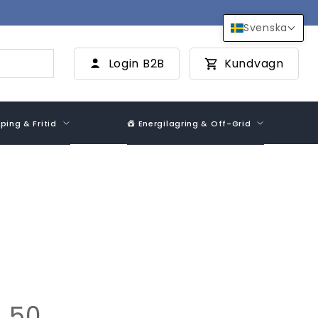
Svenska
Login B2B
Kundvagn
ing & Fritid
Energilagring & Off-Grid
 50