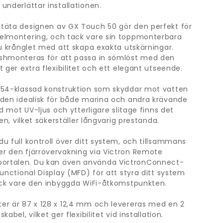
underlättar installationen.
täta designen av GX Touch 50 gör den perfekt för
elmontering, och tack vare sin toppmonterbara
du krånglet med att skapa exakta utskärningar.
shmonteras för att passa in sömlöst med den
 ger extra flexibilitet och ett elegant utseende.
P54-klassad konstruktion som skyddar mot vatten
 den idealisk för både marina och andra krävande
dd mot UV-ljus och ytterligare slitage finns det
en, vilket säkerställer långvarig prestanda.
u full kontroll över ditt system, och tillsammans
r den fjärrövervakning via Victron Remote
rtalen. Du kan även använda VictronConnect-
unctional Display (MFD) för att styra ditt system
ack vare den inbyggda WiFi-åtkomstpunkten.
er är 87 x 128 x 12,4 mm och levereras med en 2
abel, vilket ger flexibilitet vid installation.