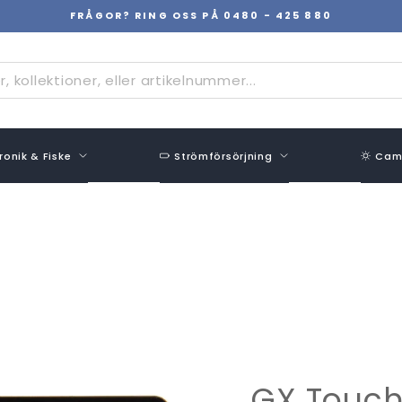
FRÅGOR? RING OSS PÅ 0480 - 425 880
Pausa
bildspel
ronik & Fiske
Strömförsörjning
Camp
GX Touch