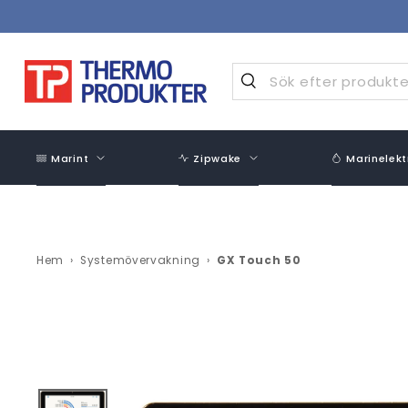
Hoppa
över
innehåll
Marint
Zipwake
Marinelekt
Hem
›
Systemövervakning
›
GX Touch 50