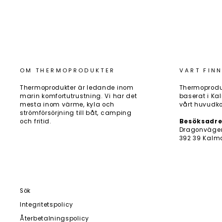
OM THERMOPRODUKTER
VART FINN
Thermoprodukter är ledande inom
Thermoprodu
marin komfortutrustning. Vi har det
baserat i Kal
mesta inom värme, kyla och
vårt huvudko
strömförsörjning till båt, camping
och fritid.
Besöksadre
Dragonväge
392 39 Kalm
Sök
Integritetspolicy
Återbetalningspolicy