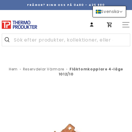
Hoppa
FRÅGOR? RING OSS PÅ 0480 - 425 880
över
Pausa
Svenska
innehåll
bildspel
Hem
›
Reservdelar Värmare
›
Fläktomkopplare 4-läge
1012/10