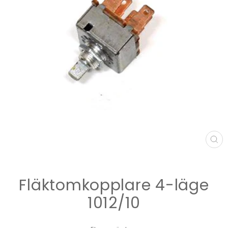
ST
(E
Fläktomkopplare 4-läge
1012/10