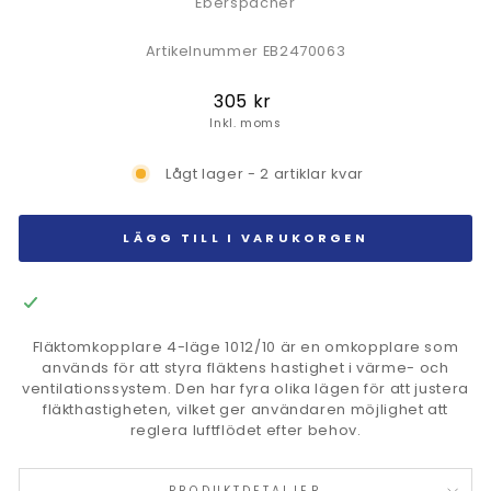
Eberspächer
Artikelnummer EB2470063
Ordinarie
305 kr
pris
Inkl. moms
Lågt lager - 2 artiklar kvar
LÄGG TILL I VARUKORGEN
Fläktomkopplare 4-läge 1012/10 är en omkopplare som
används för att styra fläktens hastighet i värme- och
ventilationssystem. Den har fyra olika lägen för att justera
fläkthastigheten, vilket ger användaren möjlighet att
reglera luftflödet efter behov.
PRODUKTDETALJER