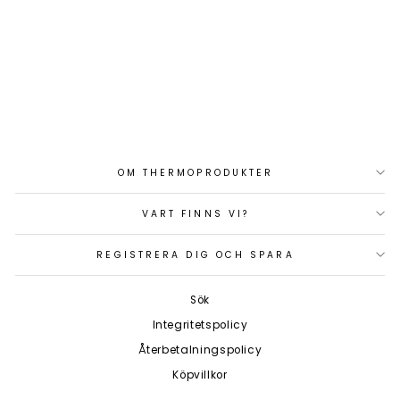
FLÄKTOMKOPPLARE
4-LÄGE 1012/10
Art.nr: EB2470063
305 kr
OM THERMOPRODUKTER
VART FINNS VI?
REGISTRERA DIG OCH SPARA
Sök
Integritetspolicy
Återbetalningspolicy
Köpvillkor