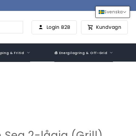
Svenska
Login B2B
Kundvagn
ing & Fritid
Energilagring & Off-Grid
Sea 2-lågig (Grill)