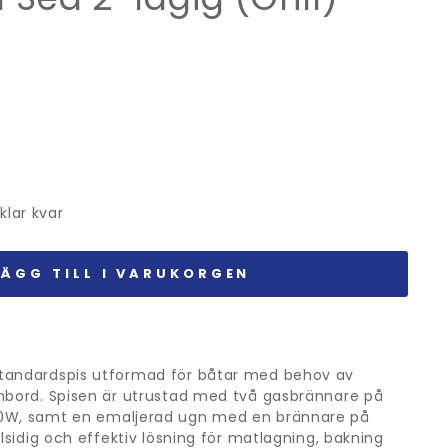
iklar kvar
LÄGG TILL I VARUKORGEN
tandardspis utformad för båtar med behov av
mbord. Spisen är utrustad med två gasbrännare på
00W, samt en emaljerad ugn med en brännare på
llsidig och effektiv lösning för matlagning, bakning