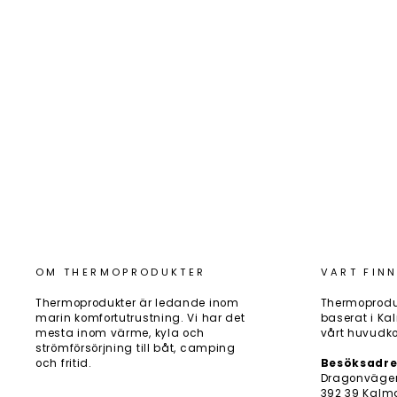
ENO OPEN SEA 2-LÅGIG (GRILL)
Art.nr: 41340
19 140 kr
OM THERMOPRODUKTER
VART FINN
Thermoprodukter är ledande inom
Thermoprodu
marin komfortutrustning. Vi har det
baserat i Kal
mesta inom värme, kyla och
vårt huvudko
strömförsörjning till båt, camping
och fritid.
Besöksadre
Dragonväge
392 39 Kalm