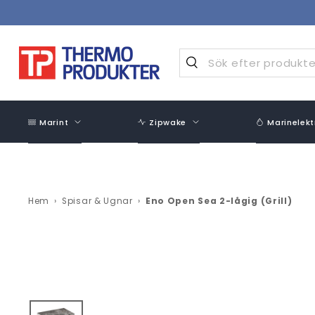
Hoppa
över
innehåll
Marint
Zipwake
Marinelekt
Hem
›
Spisar & Ugnar
›
Eno Open Sea 2-lågig (Grill)