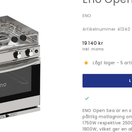
ENO
Artikelnummer 41340
Ordinarie
19 140 kr
pris
Inkl. moms
Lågt lager - 5 art
ENO Open Sea är en s
pålitlig matlagning o
1750W respektive 25
1800W, vilket ger en a