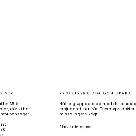
S VI?
REGISTRERA DIG OCH SPARA
kter AB är
Håll dig uppdaterad med de senaste
mar, där vi har
erbjudandena från Thermoprodukter AB
ntor och lager.
missa inget viktigt.
SKRIV
PRENUMERERA
ss:
I
n 6
DIN
ar
E-