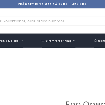
FRÅGOR? RING OSS PÅ 0480 - 425 880
Pausa
bildspel
ronik & Fiske
Strömförsörjning
Camp
Eno Open 