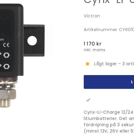
Victron
Artikelnummer CYR01
Ordinarie
1 170 kr
pris
Inkl. moms
Lågt lager - 3 art
Cyrix-Li-Charge 12/24V
litiumbatterier. Det a
fördröjning på 3 seku
(minst 13V, 26V eller