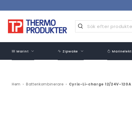
Hoppa
över
innehåll
Marint
Zipwake
Marinelekt
Hem
›
Batterikombinerare
›
Cyrix-Li-charge 12/24V-120A