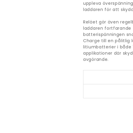
uppleva överspänning 
laddaren för att skydd
Reläet gör även regel
laddaren fortfarande 
batterispänningen snab
Charge till en pålitlig
litiumbatterier i både
applikationer där sky
avgörande.