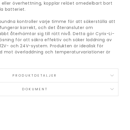
eller överhettning, kopplar reläet omedelbart bort
a batteriet.
bundna kontroller varje timme för att säkerställa att
fungerar korrekt, och det återansluter om
bt återhämtar sig till rätt nivå. Detta gör Cyrix-Li-
 lösning för att säkra effektiv och säker laddning av
 12V- och 24V-system. Produkten är idealisk för
dd mot överladdning och temperaturvariationer är
PRODUKTDETALJER
DOKUMENT