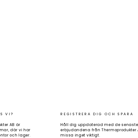
S VI?
REGISTRERA DIG OCH SPARA
kter AB är
Håll dig uppdaterad med de senaste
mar, där vi har
erbjudandena från Thermoprodukter AB
ntor och lager.
missa inget viktigt.