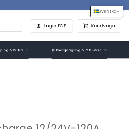
Svenska
Login B2B
Kundvagn
ing & Fritid
Energilagring & Off-Grid
-charge 12/24V-120A