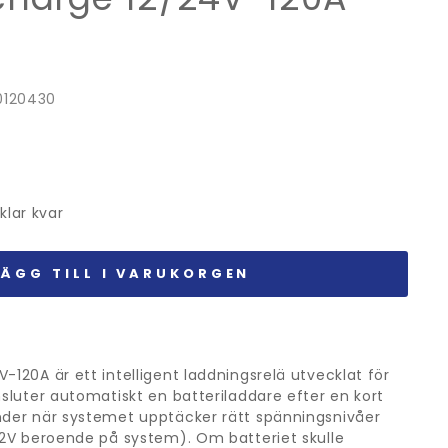
0120430
iklar kvar
LÄGG TILL I VARUKORGEN
-120A är ett intelligent laddningsrelä utvecklat för
nsluter automatiskt en batteriladdare efter en kort
nder när systemet upptäcker rätt spänningsnivåer
 52V beroende på system). Om batteriet skulle