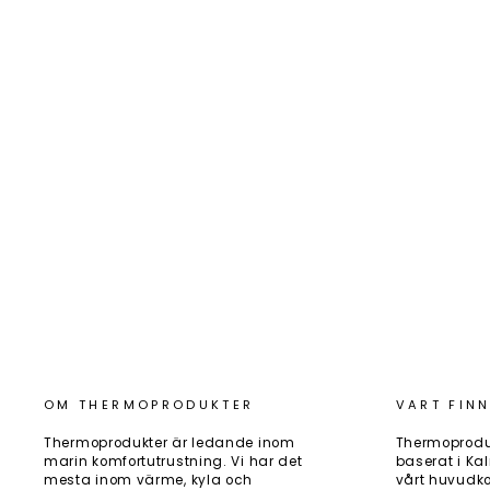
CYRIX-LI-CHARGE 12/24V-120A
Art.nr: CYR010120430
1 170 kr
OM THERMOPRODUKTER
VART FINN
Thermoprodukter är ledande inom
Thermoprodu
marin komfortutrustning. Vi har det
baserat i Kal
mesta inom värme, kyla och
vårt huvudko