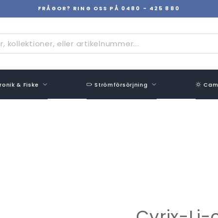
FRÅGOR? RING OSS PÅ 0480 - 425 880
Pausa
bildspel
ronik & Fiske
Strömförsörjning
Camp
Cyrix-Li