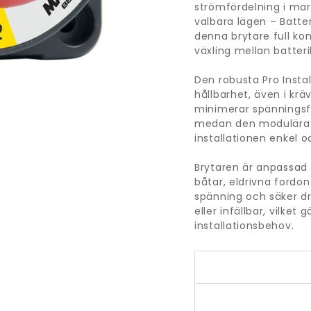
strömfördelning i mar
valbara lägen – Batter
denna brytare full kon
växling mellan batter
Den robusta Pro Insta
hållbarhet, även i kr
minimerar spänningsf
medan den modulära k
installationen enkel oc
Brytaren är anpassad f
båtar, eldrivna fordo
spänning och säker d
eller infällbar, vilket 
installationsbehov.