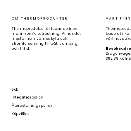
OM THERMOPRODUKTER
VART FINN
Thermoprodukter är ledande inom
Thermoprodu
marin komfortutrustning. Vi har det
baserat i Kal
mesta inom värme, kyla och
vårt huvudko
strömförsörjning till båt, camping
och fritid.
Besöksadre
Dragonväge
392 39 Kalm
Sök
Integritetspolicy
Återbetalningspolicy
Köpvillkor