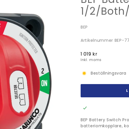
1/2/Both
BEP
Artikelnummer BEP-77
Ordinarie
1 019 kr
pris
Inkl. moms
Beställningsvara
BEP Battery Switch Pr
batteriomkopplare, ko