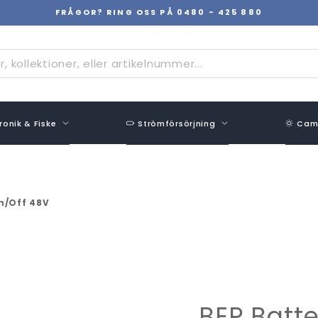
FRÅGOR? RING OSS PÅ 0480 - 425 880
Pausa
bildspel
ronik & Fiske
Strömförsörjning
Camp
th/Off 48V
BEP Batte