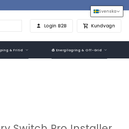
Svenska
Login B2B
Kundvagn
ing & Fritid
Energilagring & Off-Grid
ry Switch Pro Installer