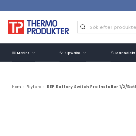
Hoppa
över
innehåll
Marint
Zipwake
Marinelekt
Hem
›
Brytare
›
BEP Battery Switch Pro Installer 1/2/Bo