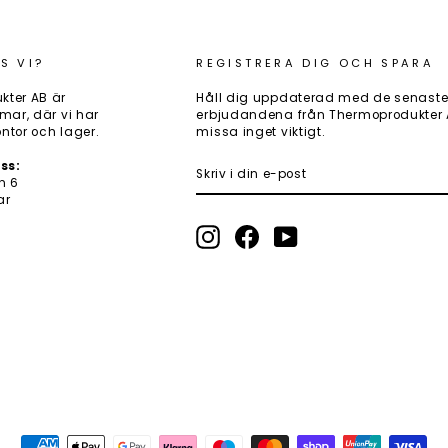
S VI?
REGISTRERA DIG OCH SPARA
kter AB är
Håll dig uppdaterad med de senaste
mar, där vi har
erbjudandena från Thermoprodukter AB
ntor och lager.
missa inget viktigt.
SKRIV
PRENUMERERA
ss:
I
n 6
DIN
ar
E-
POST
Instagram
Facebook
YouTube