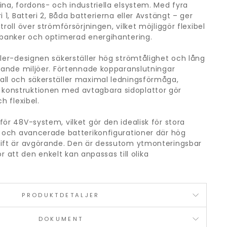
ina, fordons- och industriella elsystem. Med fyra
i 1, Batteri 2, Båda batterierna eller Avstängt – ger
troll över strömförsörjningen, vilket möjliggör flexibel
ibanker och optimerad energihantering.
ller-designen säkerställer hög strömtålighet och lång
ävande miljöer. Förtennade kopparanslutningar
all och säkerställer maximal ledningsförmåga,
onstruktionen med avtagbara sidoplattor gör
h flexibel.
ör 48V-system, vilket gör den idealisk för stora
n och avancerade batterikonfigurationer där hög
rift är avgörande. Den är dessutom ytmonteringsbar
gör att den enkelt kan anpassas till olika
PRODUKTDETALJER
DOKUMENT