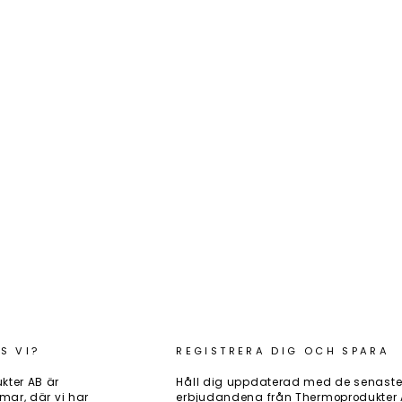
S VI?
REGISTRERA DIG OCH SPARA
kter AB är
Håll dig uppdaterad med de senaste
mar, där vi har
erbjudandena från Thermoprodukter AB