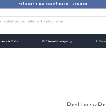
FRÅGOR? RING OSS PÅ 0480 - 425 880
Pausa
bildspel
ronik & Fiske
Strömförsörjning
Camp
BatteryP