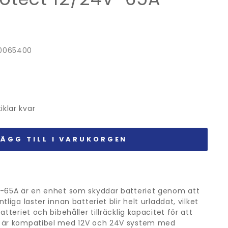
00065400
iklar kvar
LÄGG TILL I VARUKORGEN
V-65A är en enhet som skyddar batteriet genom att
liga laster innan batteriet blir helt urladdat, vilket
tteriet och bibehåller tillräcklig kapacitet för att
a är kompatibel med 12V och 24V system med