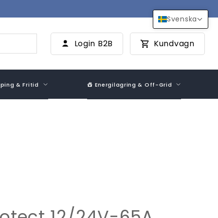
Svenska
Login B2B
Kundvagn
ing & Fritid
Energilagring & Off-Grid
rotect 12/24V-65A