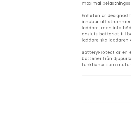
maximal belastningss
Enheten är designad fö
innebär att strömmen a
laddare, men inte bå
ansluts batteriet til
laddare ska laddaren a
BatteryProtect är en e
batterier från djupurl
funktioner som motor