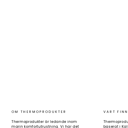
BATTERYPROTECT 12/24V-65A
Art.nr: BPR000065400
570 kr
OM THERMOPRODUKTER
VART FINN
Thermoprodukter är ledande inom
Thermoprodu
marin komfortutrustning. Vi har det
baserat i Kal