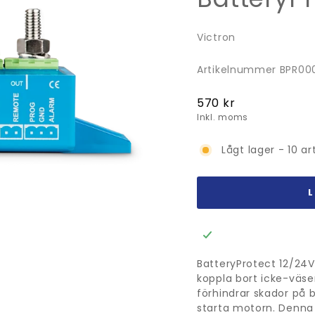
Victron
Artikelnummer BPR0
Ordinarie
570 kr
pris
Inkl. moms
Lågt lager - 10 art
BatteryProtect 12/24
koppla bort icke-väsent
förhindrar skador på ba
starta motorn. Denn