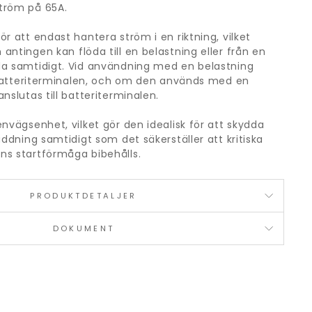
tröm på 65A.
r att endast hantera ström i en riktning, vilket
ntingen kan flöda till en belastning eller från en
da samtidigt. Vid användning med en belastning
l batteriterminalen, och om den används med en
nslutas till batteriterminalen.
nvägsenhet, vilket gör den idealisk för att skydda
addning samtidigt som det säkerställer att kritiska
ns startförmåga bibehålls.
PRODUKTDETALJER
DOKUMENT