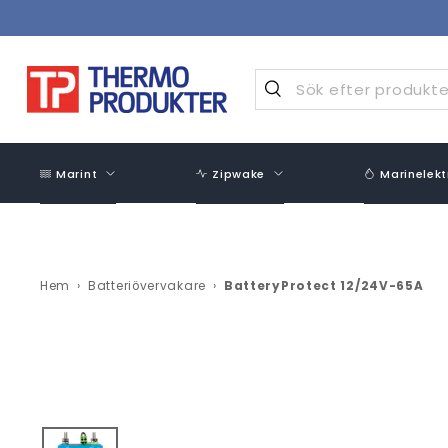
Hoppa
över
innehåll
Marint
Zipwake
Marinelekt
Hem
›
Batteriövervakare
›
BatteryProtect 12/24V-65A