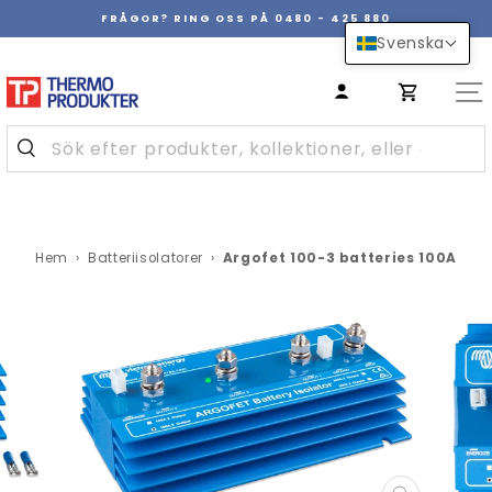
Hoppa
FRÅGOR? RING OSS PÅ 0480 - 425 880
över
Pausa
Svenska
innehåll
bildspel
Hem
›
Batteriisolatorer
›
Argofet 100-3 batteries 100A