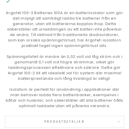
Argofet 100-3 Batteries 100A är en batteriisolator som gör
det möjligt att samtidigt ladda tre batterier från en
generator, utan att batterierna kopplas ihop. Detta
säkerställer att urladdningen av ett batteri inte påverkar
de andra. Till skillnad från traditionella diodisolatorer,
som kan orsaka spänningsförlust, har Argofet-isolatorn
praktiskt taget ingen spänningsförlust alls.
Spänningsfallet är mindre än 0,02 volt vid låg ström och i
genomsnitt 0,1 volt vid högre strömmar, vilket gör
laddningsprocessen effektivare och säkrare. Detta gör
Argofet 100-2 till ett idealiskt val för system där maximal
batteriprestanda och lång livslängd är viktigt.
Isolatorn är perfekt för användning i applikationer där
man behöver ladda flera batteribanker, exempelvis i
båtar och husbilar, och säkerställer att alla batterier hålls
optimalt laddade utan att påverka varandra.
PRODUKTDETALJER