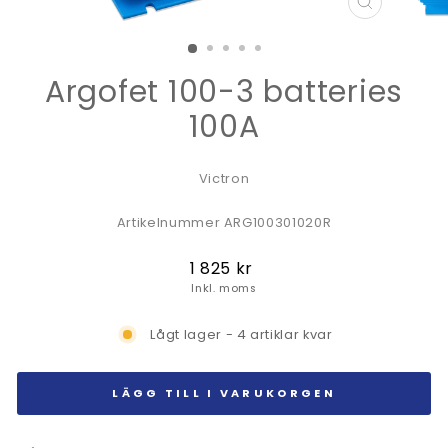
STÄNG
(ESC)
Argofet 100-3 batteries
100A
Victron
Artikelnummer ARG100301020R
Ordinarie
1 825 kr
pris
Inkl. moms
Lågt lager - 4 artiklar kvar
LÄGG TILL I VARUKORGEN