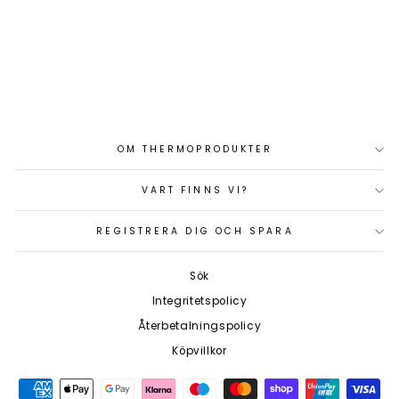
ARGOFET 100-3
BATTERIES 100A
Art.nr: ARG100301020R
1 825 kr
OM THERMOPRODUKTER
VART FINNS VI?
REGISTRERA DIG OCH SPARA
Sök
Integritetspolicy
Återbetalningspolicy
Köpvillkor