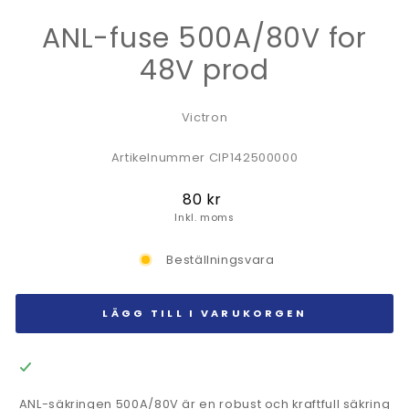
ANL-fuse 500A/80V for
48V prod
Victron
Artikelnummer CIP142500000
Ordinarie
80 kr
pris
Inkl. moms
Beställningsvara
LÄGG TILL I VARUKORGEN
ANL-säkringen 500A/80V är en robust och kraftfull säkring