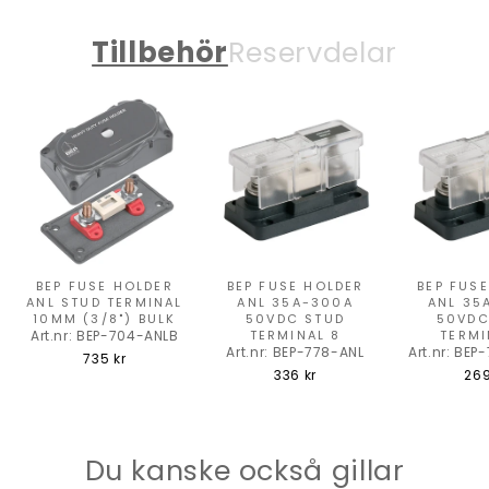
Tillbehör
Reservdelar
BEP FUSE HOLDER
BEP FUSE HOLDER
BEP FUS
ANL STUD TERMINAL
ANL 35A-300A
ANL 35
10MM (3/8") BULK
50VDC STUD
50VDC
Art.nr: BEP-704-ANLB
TERMINAL 8
TERMI
Art.nr: BEP-778-ANL
Art.nr: BE
735 kr
336 kr
269
Du kanske också gillar