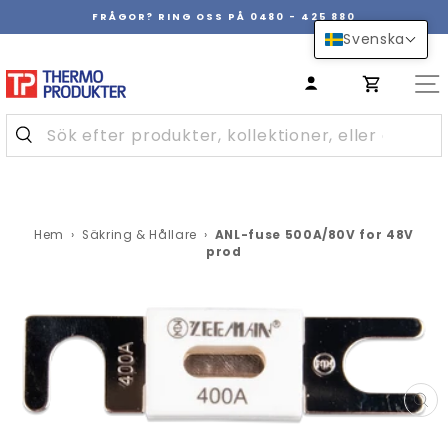
Hoppa
FRÅGOR? RING OSS PÅ 0480 - 425 880
över
Pausa
Svenska
innehåll
bildspel
Hem
›
Säkring & Hållare
›
ANL-fuse 500A/80V for 48V
prod
ST
(E