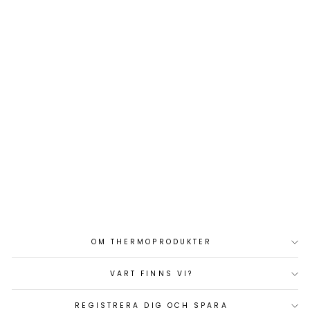
ANL-FUSE 500A/80V
FOR 48V PROD
Art.nr: CIP142500000
80 kr
OM THERMOPRODUKTER
VART FINNS VI?
REGISTRERA DIG OCH SPARA