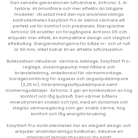
Den senaste generationen luftvärmare, Airtronic 3, är
tystare, strömsnålare och mer effektiv än tidigare
modeller. Utrustad med den nya användarvänliga
kontrollenheten EasyStart Pro är denna värmare ett
perfekt val för komfort och prestanda. Eberspächer
Airtronic D6 ersätter sin föregångare Airtronic D5 och
erbjuder mer effekt, en kompaktare design och steglöst
effektuttag. Slanganslutningarna för både in- och ut-luft
är 90 mm, vilket bidrar till en effektiv luftcirkulation.
Butikssatsen inkluderar: värmare, kablage, EasyStart Pro-
reglage, doseringspump med hållare och
bränsleledning, vinkelkonsol för värmarmontage,
bordgenomföring för avgaser och avgasljuddämpare
(2,25 m), förbränningsluftljuddämpare samt
monteringsdetaljer. Airtronic 3 ger en kombination av hög
komfort och låg ljudnivå. Den värmer båtens
innerutrymmen snabbt och tyst, med en dynamisk och
steglös värmereglering som ger snabb värme, hög
komfort och låg energiförbrukning.
EasyStart Pro-kontrollenheten har en elegant design och
erbjuder användarvänliga funktioner, inklusive en
integrerad temperatursensor för exakt