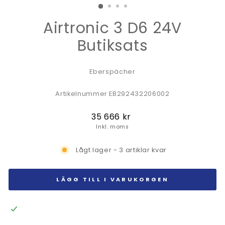
Airtronic 3 D6 24V
Butiksats
Eberspächer
Artikelnummer EB292432206002
Ordinarie
35 666 kr
pris
Inkl. moms
Lågt lager - 3 artiklar kvar
LÄGG TILL I VARUKORGEN