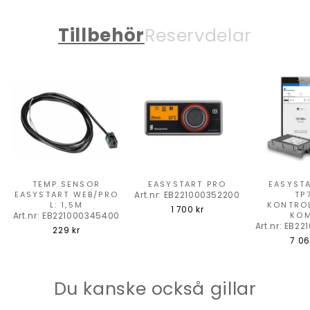
Tillbehör
Reservdelar
TEMP.SENSOR
EASYSTART PRO
EASYST
EASYSTART WEB/PRO
Art.nr: EB221000352200
TP
L: 1,5M
KONTRO
1 700 kr
Art.nr: EB221000345400
KOM
Art.nr: EB2
229 kr
7 06
Du kanske också gillar