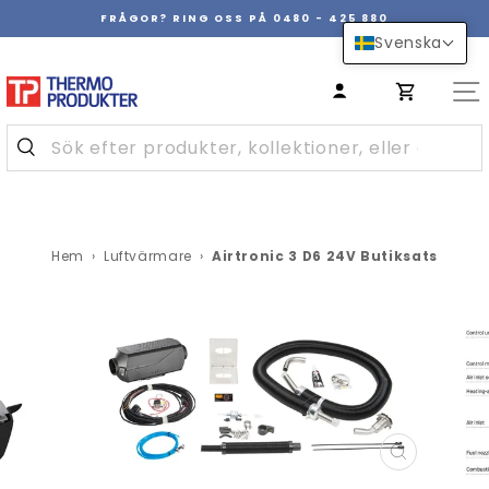
Hoppa
FRÅGOR? RING OSS PÅ 0480 - 425 880
över
Pausa
Svenska
innehåll
bildspel
Hem
›
Luftvärmare
›
Airtronic 3 D6 24V Butiksats
STÄNG
(ESC)