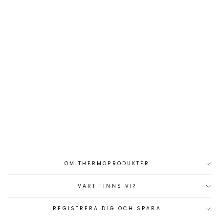
AIRTRONIC 3 D6 24V
BUTIKSATS
Art.nr: EB292432206002
35 666 kr
OM THERMOPRODUKTER
VART FINNS VI?
REGISTRERA DIG OCH SPARA