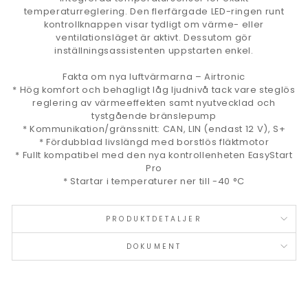
temperaturreglering. Den flerfärgade LED-ringen runt
kontrollknappen visar tydligt om värme- eller
ventilationsläget är aktivt. Dessutom gör
inställningsassistenten uppstarten enkel.
Fakta om nya luftvärmarna – Airtronic
* Hög komfort och behagligt låg ljudnivå tack vare steglös
reglering av värmeeffekten samt nyutvecklad och
tystgående bränslepump
* Kommunikation/gränssnitt: CAN, LIN (endast 12 V), S+
* Fördubblad livslängd med borstlös fläktmotor
* Fullt kompatibel med den nya kontrollenheten EasyStart
Pro
* Startar i temperaturer ner till -40 °C
PRODUKTDETALJER
DOKUMENT