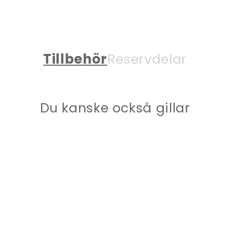
Tillbehör
Reservdelar
Du kanske också gillar
VINKELKOPPLING
90GR 8/8MM RÖR