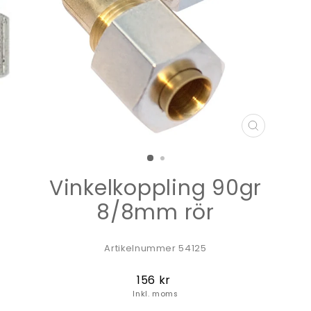
STÄNG
(ESC)
Vinkelkoppling 90gr
8/8mm rör
Artikelnummer 54125
Ordinarie
156 kr
pris
Inkl. moms