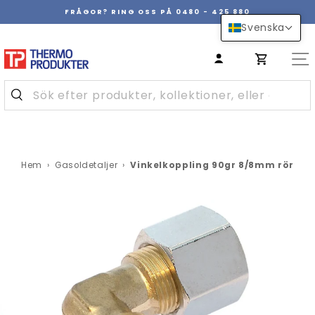
Hoppa
FRÅGOR? RING OSS PÅ 0480 - 425 880
över
Pausa
Svenska
innehåll
bildspel
Hem
›
Gasoldetaljer
›
Vinkelkoppling 90gr 8/8mm rör